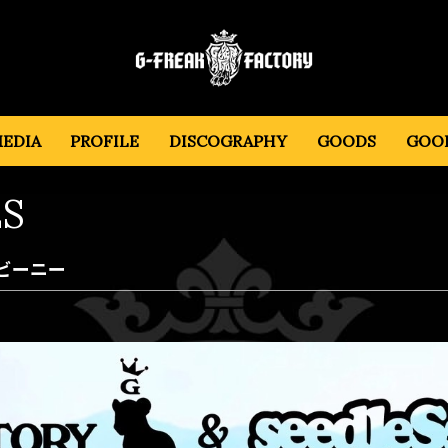
EDIA
PROFILE
DISCOGRAPHY
GOODS
GOOD
S
ラボビーニー