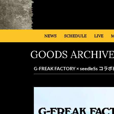
NEWS
SCHEDULE
LIVE
M
GOODS ARCHIVE
G-FREAK FACTORY × seedleSs コ