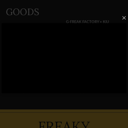
GOODS
×
G-FREAK FACTORY × KiU
COLLABO UMBRELLA
4,300円(税込)
READ MORE
FREAKY