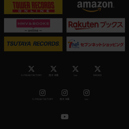
G-FREAK FACTORY
茂木 洋晃
Leo
BADASS
G-FREAK FACTORY
茂木 洋晃
Leo