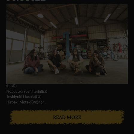
(L→R)
Nobuyuki Yoshihashi(Ba)
Toshiyuki Harada(Gt)
Hiroaki Moteki(Vo)<br ...
READ MORE