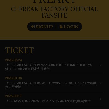
G-FREAK FACTORY OFFICIAL
FANSITE
SIGNUP
LOGIN
TICKET
2026.05.24
「G-FREAK FACTORY Path to 30th TOUR “TOMOSHIBI” -燈/
灯-」FREAKY会員限定先行受付
2026.01.06
「G-FREAK FACTORY Re:WILD Re:VIVE TOUR」FREAKY会員限
定先行受付
2025.09.17
「BADASS TOUR 2026」オフィシャル0/1次先行(抽選)受付