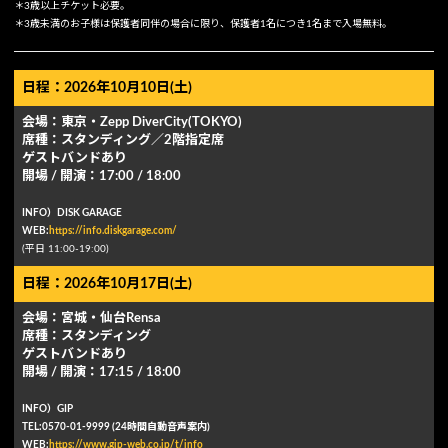
＊3歳以上チケット必要。
＊3歳未満のお子様は保護者同伴の場合に限り、保護者1名につき1名まで入場無料。
日程：2026年10月10日(土)
会場：東京・Zepp DiverCity(TOKYO)
席種：スタンディング／2階指定席
ゲストバンドあり
開場 / 開演：17:00 / 18:00
INFO）DISK GARAGE
WEB:
https://info.diskgarage.com/
(平⽇ 11:00-19:00)
日程：2026年10月17日(土)
会場：宮城・仙台Rensa
席種：スタンディング
ゲストバンドあり
開場 / 開演：17:15 / 18:00
INFO）GIP
TEL:0570-01-9999 (24時間⾃動⾳声案内)
WEB:
https://www.gip-web.co.jp/t/info