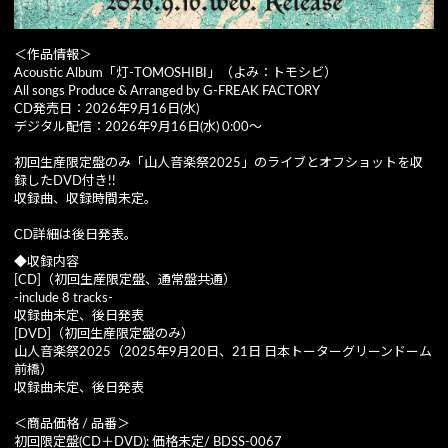
＜作品情報＞
Acoustic Album「灯-TOMOSHIBI」（よみ：トモシビ）
All songs Produce & Arranged by G-FREAK FACTORY
CD発売日：2026年9月16日(水)
デジタル配信：2026年9月16日(水) 0:00〜
初回生産限定盤のみ「山人音楽祭2025」のライブとオフショットを収
録したDVD付き!!
収録曲、収録時間未定。
CD詳細は後日発表。
◆収録内容
[CD]（初回生産限定盤、通常盤共通）
-include 8 tracks-
収録曲未定、後日発表
[DVD]（初回生産限定盤のみ）
山人音楽祭2025（2025年9月20日、21日 日本トーターグリーンドーム
前橋）
収録曲未定、後日発表
＜商品価格 / 品番＞
初回限定盤(CD＋DVD): 価格未定/ BDSS-0067