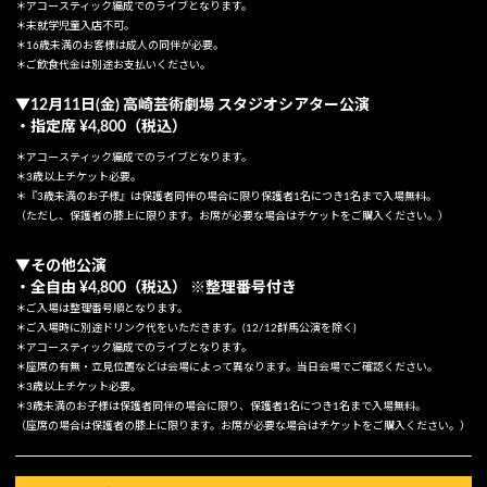
＊アコースティック編成でのライブとなります。
＊未就学児童⼊店不可。
＊16歳未満のお客様は成⼈の同伴が必要。
＊ご飲⾷代⾦は別途お⽀払いください。
▼12⽉11⽇(⾦) ⾼崎芸術劇場 スタジオシアター公演
・指定席 ¥4,800（税込）
＊アコースティック編成でのライブとなります。
＊3歳以上チケット必要。
＊『3歳未満のお⼦様』は保護者同伴の場合に限り保護者1名につき1名まで⼊場無料。
（ただし、保護者の膝上に限ります。お席が必要な場合はチケットをご購入ください。）
▼その他公演
・全⾃由 ¥4,800（税込） ※整理番号付き
＊ご入場は整理番号順となります。
＊ご入場時に別途ドリンク代をいただきます。(12/12群馬公演を除く)
＊アコースティック編成でのライブとなります。
＊座席の有無・立見位置などは会場によって異なります。当日会場でご確認ください。
＊3歳以上チケット必要。
＊3歳未満のお子様は保護者同伴の場合に限り、保護者1名につき1名まで入場無料。
（座席の場合は保護者の膝上に限ります。お席が必要な場合はチケットをご購入ください。）