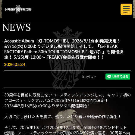
MENU
NEWS
Acoustic Album「灯-TOMOSHIBI」2026/9/16(水)発売決定！
&9/16(水) 0:00よりデジタル配信開始！そして、「G-FREAK
FACTORY Path to 30th TOUR “TOMOSHIBI” -燈/灯- 」も開催決
定！ 5/25(月) 12:00〜 FREAKY会員先行受付開始！！
2026.05.24
30周年を目前に既発曲をアコースティックアレンジした、 キャリア初の
アコースティックアルバムが2026年9月16日(水)発売決定！
2026年9月16日(水) 0:00よりデジタル配信開始！
大切に灯し続けた火を胸に、巡り、たどり着いた嗜好の作品誕生！
そして、2026年10月より2026年12月まで、全国各地をバンドセット
(燈編)、アコースティックセット(灯編)の2DAYS公演で巡る、30周年へ向