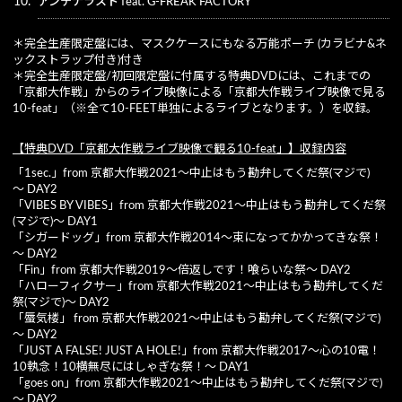
10.
アンテナラスト feat. G-FREAK FACTORY
＊完全生産限定盤には、マスクケースにもなる万能ポーチ (カラビナ&ネ
ックストラップ付き)付き
＊完全生産限定盤/初回限定盤に付属する特典DVDには、これまでの
「京都大作戦」からのライブ映像による「京都大作戦ライブ映像で見る
10-feat」（※全て10-FEET単独によるライブとなります。）を収録。
【特典DVD「京都大作戦ライブ映像で観る10-feat」】収録内容
「1sec.」from 京都大作戦2021～中止はもう勘弁してくだ祭(マジで)
～ DAY2
「VIBES BY VIBES」from 京都大作戦2021～中止はもう勘弁してくだ祭
(マジで)～ DAY1
「シガードッグ」from 京都大作戦2014～束になってかかってきな祭！
～ DAY2
「Fin」from 京都大作戦2019～倍返しです！喰らいな祭～ DAY2
「ハローフィクサー」from 京都大作戦2021～中止はもう勘弁してくだ
祭(マジで)～ DAY2
「蜃気楼」 from 京都大作戦2021～中止はもう勘弁してくだ祭(マジで)
～ DAY2
「JUST A FALSE! JUST A HOLE!」from 京都大作戦2017～心の10電！
10執念！10横無尽にはしゃぎな祭！～ DAY1
「goes on」from 京都大作戦2021～中止はもう勘弁してくだ祭(マジで)
～ DAY2