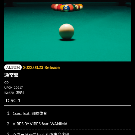
2022.03.23 Release
ALBUM
通常盤
CD
UPCH-20617
¥2,970（税込）
DISC 1
1.
1sec. feat. 岡崎体育
2.
VIBES BY VIBES feat. WANIMA
3.
シガードッグ feat. 山下康介楽団