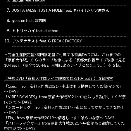
6.
蜃気楼 feat. Hakubi
7.
JUST A FALSE! JUST A HOLE! feat. ヤバイTシャツ屋さん
8.
goes on feat. 氣志團
9.
ヒトリセカイ feat. dustbox
10.
アンテナラスト feat. G-FREAK FACTORY
＊完全生産限定盤/初回限定盤に付属する特典DVDには、これまでの
「京都大作戦」からのライブ映像による「京都大作戦ライブ映像で見る
10-feat」（※全て10-FEET単独によるライブとなります。）を収録。
【特典DVD「京都大作戦ライブ映像で観る10-feat」】収録内容
「1sec.」from 京都大作戦2021～中止はもう勘弁してくだ祭(マジで)
～ DAY2
「VIBES BY VIBES」from 京都大作戦2021～中止はもう勘弁してくだ祭
(マジで)～ DAY1
「シガードッグ」from 京都大作戦2014～束になってかかってきな祭！
～ DAY2
「Fin」from 京都大作戦2019～倍返しです！喰らいな祭～ DAY2
「ハローフィクサー」from 京都大作戦2021～中止はもう勘弁してくだ
祭(マジで)～ DAY2