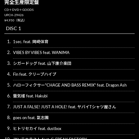
完全生産限定盤
CD＋DVD＋GOODS
UPCH-29426
¥4,950（税込）
DISC 1
1.
1sec. feat. 岡崎体育
2.
VIBES BY VIBES feat. WANIMA
3.
シガードッグ feat. 山下康介楽団
4.
Fin feat. クリープハイプ
5.
ハローフィクサー"CHAGE AND BASS REMIX" feat. Dragon Ash
6.
蜃気楼 feat. Hakubi
7.
JUST A FALSE! JUST A HOLE! feat. ヤバイTシャツ屋さん
8.
goes on feat. 氣志團
9.
ヒトリセカイ feat. dustbox