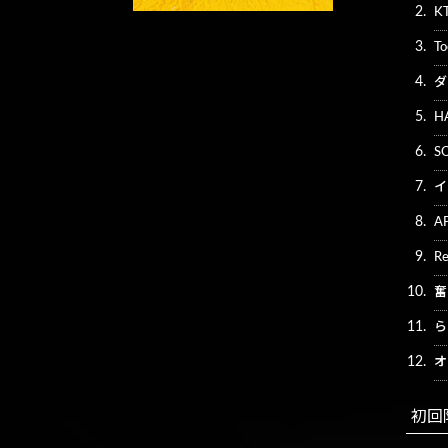
2.
K
3.
To
4.
ダ
5.
H
6.
S
7.
イ
8.
A
9.
Re
10.
奮
11.
ら
12.
オ
初回