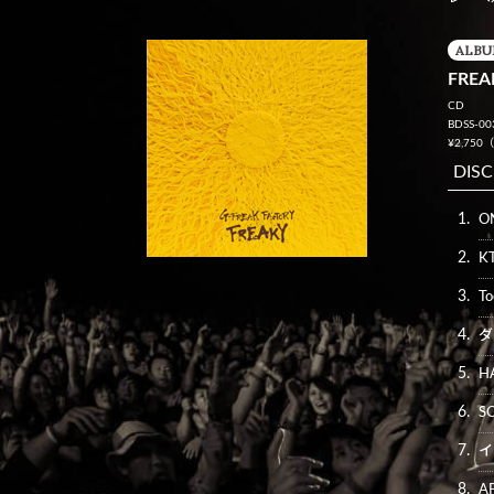
ALB
FRE
CD
BDSS-00
¥2,75
DISC
1.
O
2.
K
3.
To
4.
ダ
5.
H
6.
S
7.
イ
8.
A