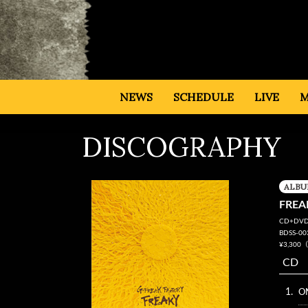
NEWS
SCHEDULE
LIVE
M
DISCOGRAPHY
ALB
FRE
CD+DV
BDSS-00
¥3,30
CD
1.
O