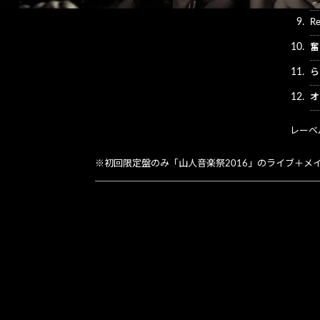
9.
Re
10.
奮
11.
ら
12.
オ
レーベル
※初回限定盤のみ「山人音楽祭2016」のライブ＋メ