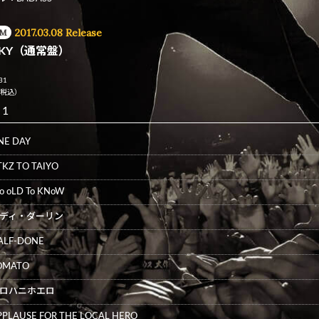
2017.03.08 Release
UM
AKY（通常盤）
31
0（税込）
 1
NE DAY
TKZ TO TAIYO
o oLD To KNoW
ディ・ダーリン
ALF-DONE
OMATO
ロハニホエロ
PPLAUSE FOR THE LOCAL HERO