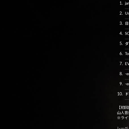
1.
ja
2.
Un
3.
日
4.
S
5.
ダ
6.
To
7.
E
8.
-
9.
-
10.
ド
【初回
山人音楽
※ライ
レーベル