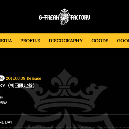
EDIA
PROFILE
DISCOGRAPHY
GOODS
GOOD
2017.03.08 Release
UM
AKY（初回限定盤）
D
30
0（税込）
NE DAY