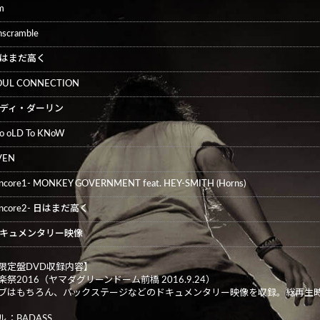
m
scramble
はまだ高く
OUL CONNECTION
ディ・ダーリン
o oLD To KNoW
VEN
encore1- MONKEY GOVERNMENT feat. HEY-SMITH (Horns)
encore2- 日はまだ高く
キュメンタリー映像
限定盤DVD収録内容】
祭2016（ヤマダグリーンドーム前橋 2016.9.24）
ブはもちろん、バックステージなどのドキュメンタリー映像を収録。総再生時間
：BADASS